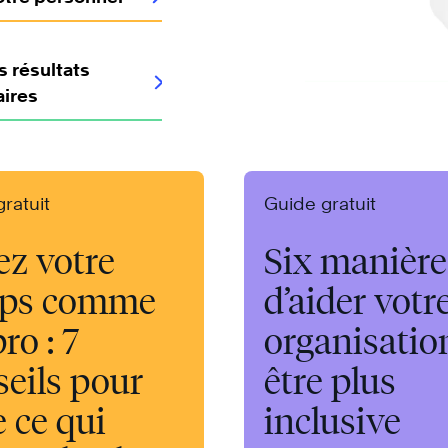
 résultats
aires
ratuit
Guide gratuit
ez votre
Six manière
ps comme
d’aider votr
ro : 7
organisatio
seils pour
être plus
e ce qui
inclusive