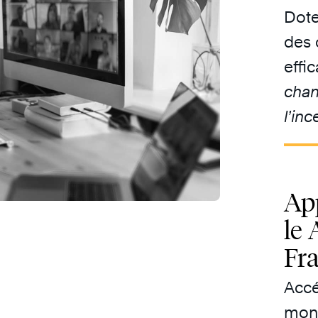
Dote
des 
effi
chan
l’in
Ap
le 
Fr
Accé
mond