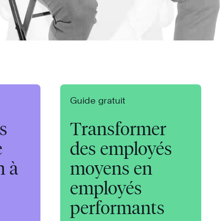
Guide gratuit
s
Transformer
e
des employés
n à
moyens en
employés
performants