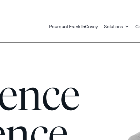
Pourquoi FranklinCovey
Solutions
Co
lence
nce