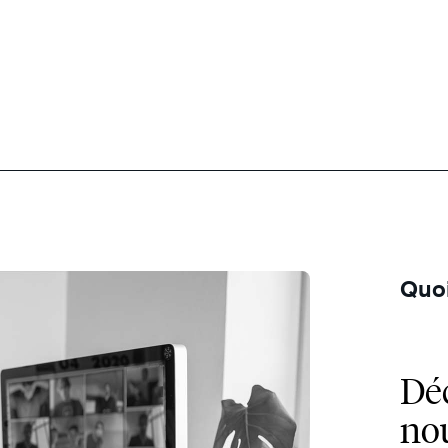
Quoi
Dé
no