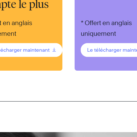
pte le plus
t en anglais
* Offert en anglais
ement
uniquement
élécharger maintenant
Le télécharger main