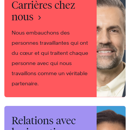
Carrières chez
nous
Nous embauchons des
personnes travaillantes qui ont
du cœur et qui traitent chaque
personne avec qui nous
travaillons comme un véritable
partenaire.
Relations avec