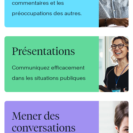
commentaires et les
préoccupations des autres.
Présentations
Communiquez efficacement
dans les situations publiques
Mener des
conversations