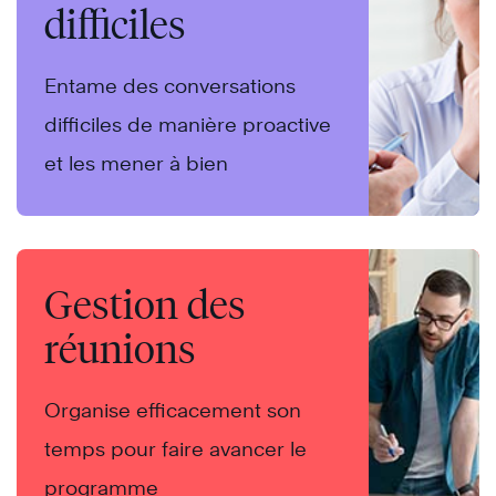
difficiles
Entame des conversations
difficiles de manière proactive
et les mener à bien
Gestion des
réunions
Organise efficacement son
temps pour faire avancer le
programme