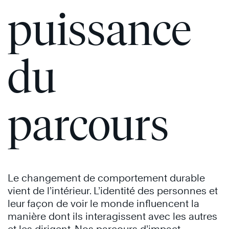
Des
puissance
Gens
Très
®
Efficaces
de
FranklinCovey
du
parcours
Les
7
Habitudes
Des
Les
Gens
Le changement de comportement durable
7
Très
vient de l’intérieur. L’identité des personnes et
®
Habitudes
Efficaces
leur façon de voir le monde influencent la
Des
manière dont ils interagissent avec les autres
Gens
et les dirigent. Nos parcours d’impact