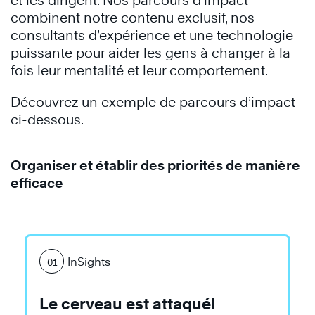
Très
combinent notre contenu exclusif, nos
®
Efficaces
consultants d’expérience et une technologie
puissante pour aider les gens à changer à la
fois leur mentalité et leur comportement.
Découvrez un exemple de parcours d’impact
ci-dessous.
Organiser et établir des priorités de manière
En
efficace
savoir
plus
InSights
01
Les
Le cerveau est attaqué!
7