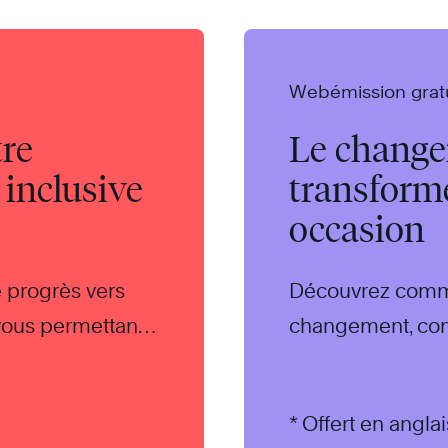
Webémission grat
tre
Le chang
 inclusive
transforme
occasion
e progrès vers
Découvrez comme
s vous permettant
changement, co
de manière proa
plus efficace.
* Offert en angl