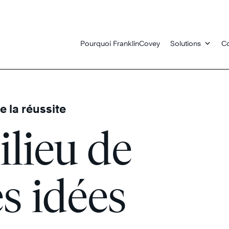
Pourquoi FranklinCovey
Solutions
Co
 la réussite
lieu de
es idées