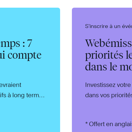
S’inscrire à un é
mps : 7
Webémissi
qui compte
priorités 
dans le m
devraient
Investissez votre
ifs à long terme.
dans vos priorité
* Offert en angl