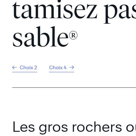
tamisez pas
sable
®
Choix 2
Choix 4
Les gros rochers o