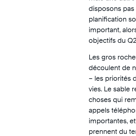
disposons pas 
planification s
important, alor
objectifs du Q
Les gros rocher
découlent de n
– les priorités
vies. Le sable 
choses qui remp
appels téléphon
importantes, et
prennent du te