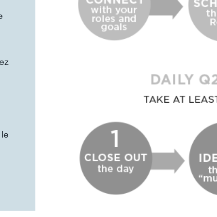
e
sez
le