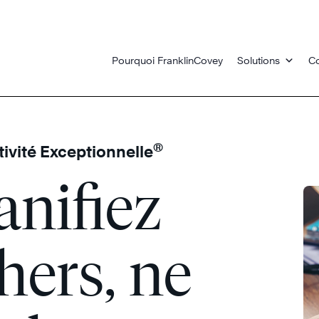
Pourquoi FranklinCovey
Solutions
Co
®
ivité Exceptionnelle
anifiez
hers, ne